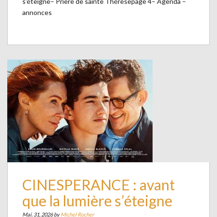
s’éteigne– Prière de sainte Thérèsepage 4– Agenda –
annonces
CINESPERANCE : avant
que la lumière s’éteigne
Mai. 31, 2026 by
Michel Rocher