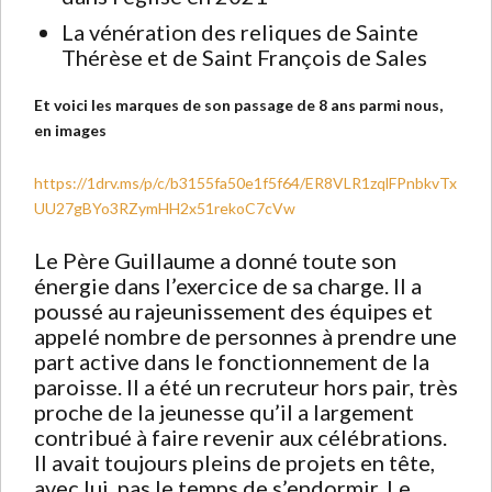
La vénération des reliques de Sainte
Thérèse et de Saint François de Sales
Et voici les marques de son passage de 8 ans parmi nous,
en images
https://1drv.ms/p/c/b3155fa50e1f5f64/ER8VLR1zqlFPnbkvTx
UU27gBYo3RZymHH2x51rekoC7cVw
Le Père Guillaume a donné toute son
énergie dans l’exercice de sa charge. Il a
poussé au rajeunissement des équipes et
appelé nombre de personnes à prendre une
part active dans le fonctionnement de la
paroisse. Il a été un recruteur hors pair, très
proche de la jeunesse qu’il a largement
contribué à faire revenir aux célébrations.
Il avait toujours pleins de projets en tête,
avec lui, pas le temps de s’endormir. Le