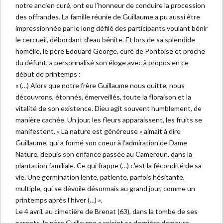
notre ancien curé, ont eu l’honneur de conduire la procession
des offrandes. La famille réunie de Guillaume a pu aussi être
impressionnée par le long défilé des participants voulant bénir
le cercueil, débordant d’eau bénite. Et lors de sa splendide
homélie, le père Edouard George, curé de Pontoise et proche
du défunt, a personnalisé son éloge avec à propos en ce
début de printemps :
« (…) Alors que notre frère Guillaume nous quitte, nous
découvrons, étonnés, émerveillés, toute la floraison et la
vitalité de son existence. Dieu agit souvent humblement, de
manière cachée. Un jour, les fleurs apparaissent, les fruits se
manifestent. « La nature est généreuse » aimait à dire
Guillaume, qui a formé son coeur à l’admiration de Dame
Nature, depuis son enfance passée au Cameroun, dans la
plantation familiale. Ce qui frappe (…) c’est la fécondité de sa
vie. Une germination lente, patiente, parfois hésitante,
multiple, qui se dévoile désormais au grand jour, comme un
printemps après l’hiver (…) ».
Le 4 avril, au cimetière de Brenat (63), dans la tombe de ses
parents, le père Guillaume a rejoint sa dernière demeure