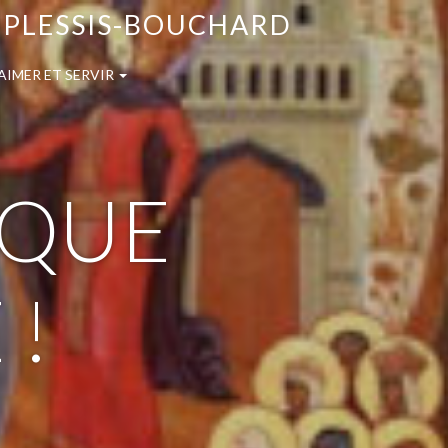
E PLESSIS-BOUCHARD
AIMER ET SERVIR
: QUE
 !