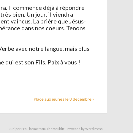
dra. Il commence déjà à répondre
rès bien. Un jour, il viendra
ent vaincus. La prière que Jésus-
spérance dans nos coeurs. Tenons
Verbe avec notre langue, mais plus
 qui est son Fils. Paix à vous !
Place aux jeunes le 8 décembre »
Juniper Pro Theme from
ThemeShift
- Powered by
WordPress