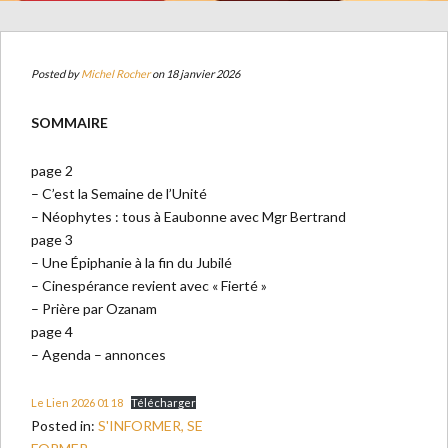
Posted by
Michel Rocher
on 18 janvier 2026
SOMMAIRE
page 2
– C’est la Semaine de l’Unité
– Néophytes : tous à Eaubonne avec Mgr Bertrand
page 3
– Une Épiphanie à la fin du Jubilé
– Cinespérance revient avec « Fierté »
– Prière par Ozanam
page 4
– Agenda – annonces
Le Lien 2026 01 18
Télécharger
Posted in:
S'INFORMER, SE