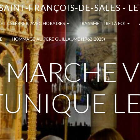
SAINT-FRANÇOIS-DE-SALES - L
 ET CÉLÉBRER, AVEC HORAIRES
TRANSMETTRE LA FOI
E
HOMMAGE AU PERE GUILLAUME (1962-2025)
 MARCHE V
TUNIQUE LE