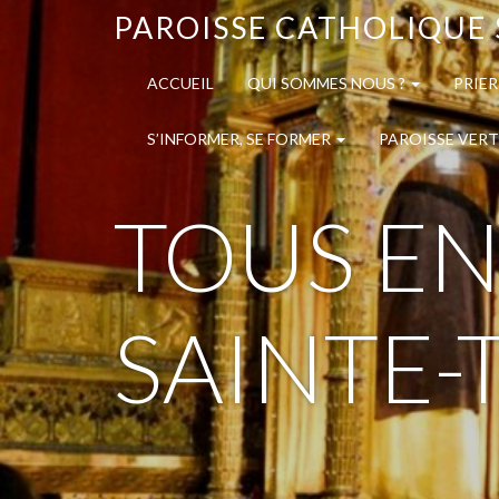
PAROISSE CATHOLIQUE 
ACCUEIL
QUI SOMMES NOUS ?
PRIER
S’INFORMER, SE FORMER
PAROISSE VERT
TOUS EN
SAINTE-