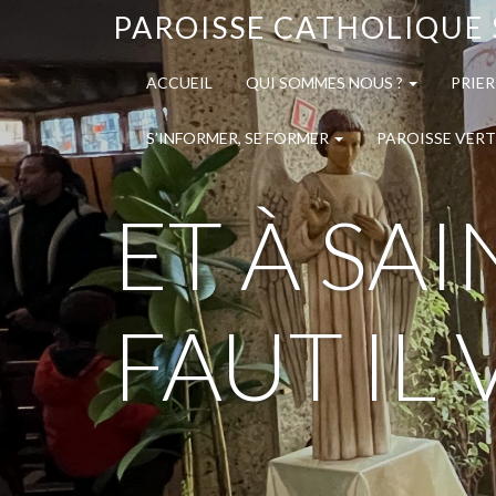
PAROISSE CATHOLIQUE 
ACCUEIL
QUI SOMMES NOUS ?
PRIER
S’INFORMER, SE FORMER
PAROISSE VERT
ET À SA
FAUT IL 