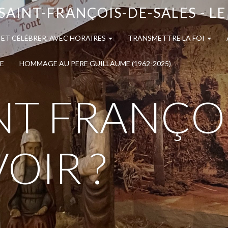
SAINT-FRANÇOIS-DE-SALES - L
 ET CÉLÉBRER, AVEC HORAIRES
TRANSMETTRE LA FOI
E
HOMMAGE AU PERE GUILLAUME (1962-2025)
INT FRANÇO
VOIR ?