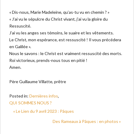
« Dis-nous, Marie Madeleine, qu’as-tu vu en chemin ? »
« J’ai vu le sépulcre du Christ vivant, j’ai vu la gloire du
Ressuscité.
J’ai vu les anges ses témoins, le suaire et les vêtements.
Le Christ, mon espérance, est ressuscité ! Il vous précédera
en Galilée ».
Nous le savons : le Christ est vraiment ressuscité des morts.
Roi victorieux, prends-nous tous en pitié !
Amen.
Père Guillaume Villatte, prêtre
Posted in:
Dernières infos
,
QUI SOMMES NOUS ?
« Le Lien du 9 avril 2023 : Pâques
Des Rameaux à Pâques : en photos »