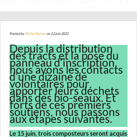
Posted by
Michel Rocher
on 12 juin 2022
Depuis la distribution
des tracts et la pose du
panneau d’inscription,
nous avons les contacts
d’une dizaine de
volontaires pour
apporter leurs déchets
dans des bio-seaux. Et
forts de ces premiers
soutiens, nous passons
aux étapes suivantes.
Le 15 juin, trois composteurs seront acquis