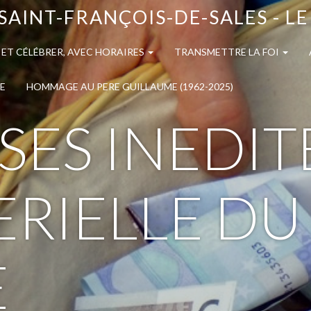
SAINT-FRANÇOIS-DE-SALES - L
 ET CÉLÉBRER, AVEC HORAIRES
TRANSMETTRE LA FOI
E
HOMMAGE AU PERE GUILLAUME (1962-2025)
SES INEDIT
ERIELLE DU
E