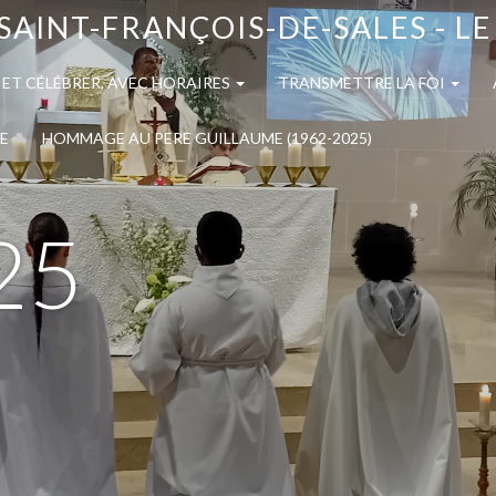
SAINT-FRANÇOIS-DE-SALES - L
 ET CÉLÉBRER, AVEC HORAIRES
TRANSMETTRE LA FOI
E
HOMMAGE AU PERE GUILLAUME (1962-2025)
25