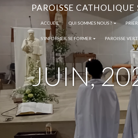
PAROISSE CATHOLIQUE 
ACCUEIL
QUI SOMMES NOUS ?
PRIER
S’INFORMER, SE FORMER
PAROISSE VERT
JUIN, 20