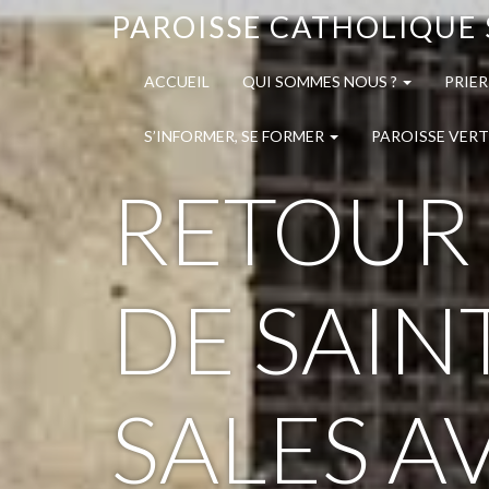
PAROISSE CATHOLIQUE 
ACCUEIL
QUI SOMMES NOUS ?
PRIER
S’INFORMER, SE FORMER
PAROISSE VERT
RETOUR 
DE SAIN
SALES A