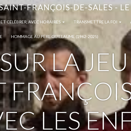
SAINT-FRANÇOIS-DE-SALES - L
 ET CÉLÉBRER, AVEC HORAIRES
TRANSMETTRE LA FOI
E
HOMMAGE AU PERE GUILLAUME (1962-2025)
SUR LA JE
T FRANÇOIS
VEC LES EN