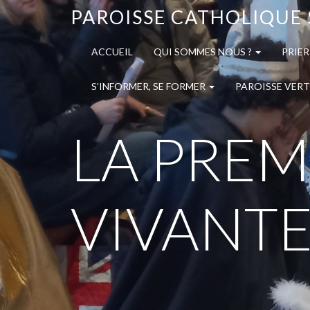
PAROISSE CATHOLIQUE 
ACCUEIL
QUI SOMMES NOUS ?
PRIER
S’INFORMER, SE FORMER
PAROISSE VERT
LA PREM
VIVANTE