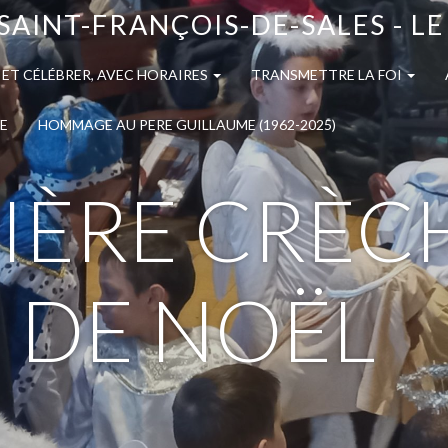
SAINT-FRANÇOIS-DE-SALES - L
 ET CÉLÉBRER, AVEC HORAIRES
TRANSMETTRE LA FOI
E
HOMMAGE AU PERE GUILLAUME (1962-2025)
IÈRE CRÈC
 DE NOËL