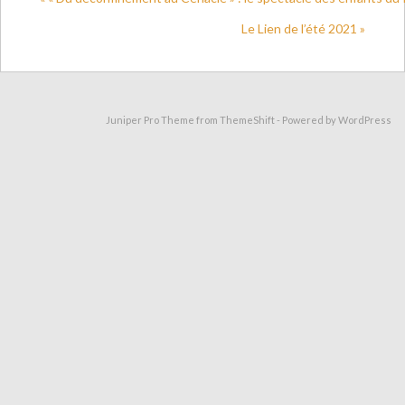
Le Lien de l’été 2021 »
Juniper Pro Theme from
ThemeShift
- Powered by
WordPress