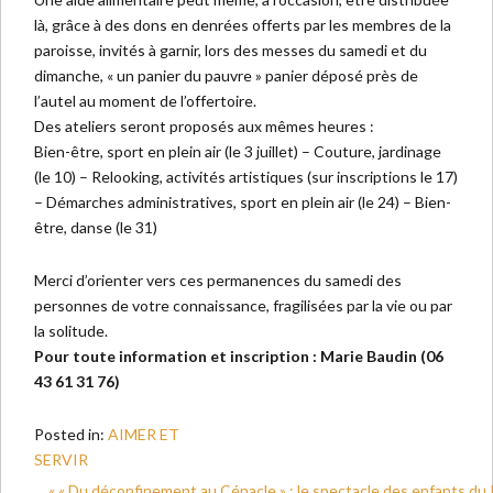
là, grâce à des dons en denrées offerts par les membres de la
paroisse, invités à garnir, lors des messes du samedi et du
dimanche, « un panier du pauvre » panier déposé près de
l’autel au moment de l’offertoire.
Des ateliers seront proposés aux mêmes heures :
Bien-être, sport en plein air (le 3 juillet) – Couture, jardinage
(le 10) – Relooking, activités artistiques (sur inscriptions le 17)
– Démarches administratives, sport en plein air (le 24) – Bien-
être, danse (le 31)
Merci d’orienter vers ces permanences du samedi des
personnes de votre connaissance, fragilisées par la vie ou par
la solitude.
Pour toute information et inscription : Marie Baudin (06
43 61 31 76)
Posted in:
AIMER ET
SERVIR
« « Du déconfinement au Cénacle » : le spectacle des enfants du KT