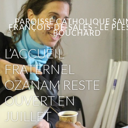
PAROISSE CATHOLIQUE SAI
FRANÇOIS-DE-SALES - LE PLE
BOUCHARD
L’ACCUEIL
FRATERNEL
OZANAM RESTE
OUVERT EN
JUILLET