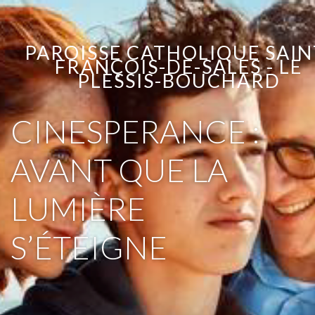
PAROISSE CATHOLIQUE SAIN
FRANÇOIS-DE-SALES - LE
PLESSIS-BOUCHARD
CINESPERANCE :
AVANT QUE LA
LUMIÈRE
S’ÉTEIGNE