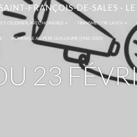
SAINT-FRANÇOIS-DE-SALES - L
 ET CÉLÉBRER, AVEC HORAIRES
TRANSMETTRE LA FOI
E
HOMMAGE AU PERE GUILLAUME (1962-2025)
DU 23 FÉVR