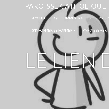
PAROISSE CATHOLIQUE 
ACCUEIL
QUI SOMMES NOUS ?
PRIER
S’INFORMER, SE FORMER
PAROISSE VERT
LE LIEN 