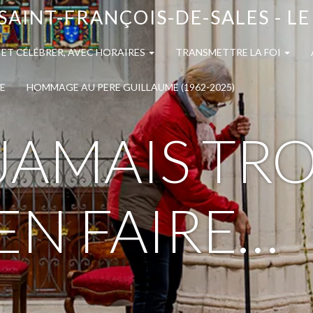
SAINT-FRANÇOIS-DE-SALES - L
 ET CÉLÉBRER, AVEC HORAIRES
TRANSMETTRE LA FOI
E
HOMMAGE AU PERE GUILLAUME (1962-2025)
T JAMAIS TR
EN FAIRE…