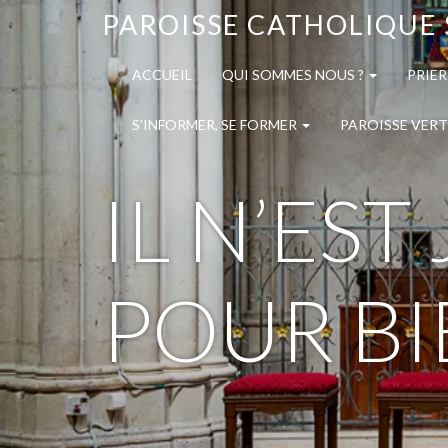
PAROISSE CATHOLIQUE 
ACCUEIL
QUI SOMMES NOUS ?
PRIER
S’INFORMER, SE FORMER
PAROISSE VERT
IL N’ES
POUR BI