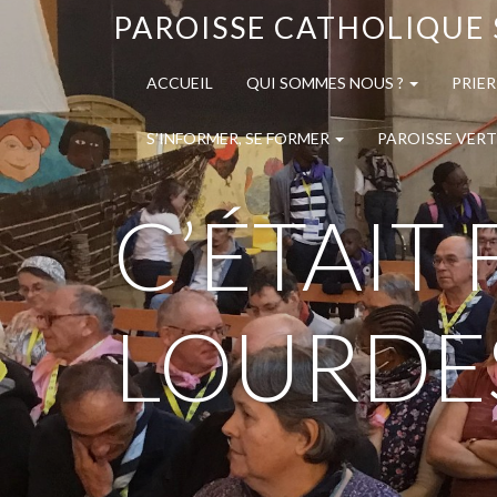
PAROISSE CATHOLIQUE 
ACCUEIL
QUI SOMMES NOUS ?
PRIER
S’INFORMER, SE FORMER
PAROISSE VERT
C’ÉTAIT 
LOURDE