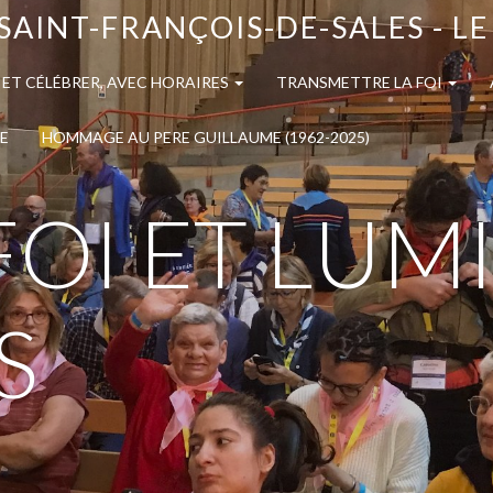
SAINT-FRANÇOIS-DE-SALES - L
 ET CÉLÉBRER, AVEC HORAIRES
TRANSMETTRE LA FOI
E
HOMMAGE AU PERE GUILLAUME (1962-2025)
FOI ET LUM
S