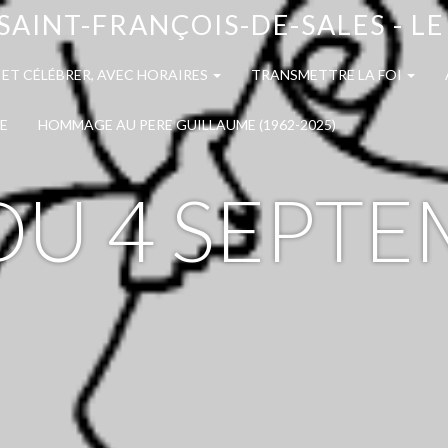
SAINT-FRANÇOIS-DE-SALES - L
 ET CÉLÉBRER, AVEC HORAIRES
TRANSMETTRE LA FOI
E
HOMMAGE AU PERE GUILLAUME (1962-2025)
 DU 4 SEPT