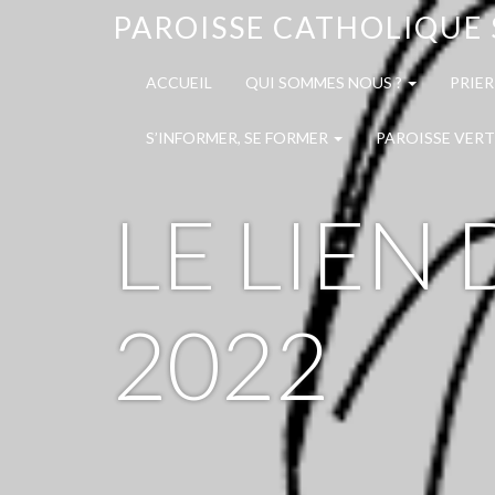
PAROISSE CATHOLIQUE 
ACCUEIL
QUI SOMMES NOUS ?
PRIER
S’INFORMER, SE FORMER
PAROISSE VERT
LE LIEN
2022