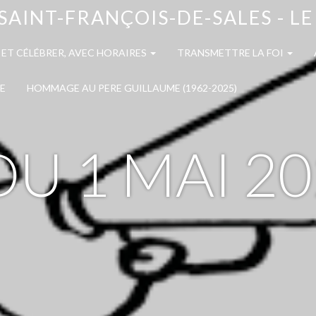
SAINT-FRANÇOIS-DE-SALES - L
 ET CÉLÉBRER, AVEC HORAIRES
TRANSMETTRE LA FOI
E
HOMMAGE AU PERE GUILLAUME (1962-2025)
DU 1 MAI 2