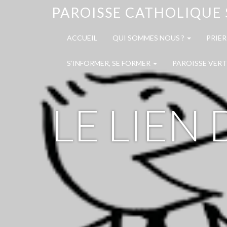
PAROISSE CATHOLIQUE 
ACCUEIL
QUI SOMMES NOUS ?
PRIER
S’INFORMER, SE FORMER
PAROISSE VERT
LE LIEN 