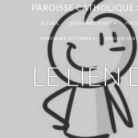
PAROISSE CATHOLIQUE 
ACCUEIL
QUI SOMMES NOUS ?
PRIER
S’INFORMER, SE FORMER
PAROISSE VERT
LE LIEN 