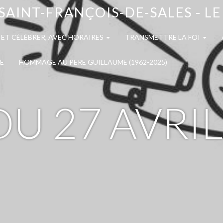
SAINT-FRANÇOIS-DE-SALES - L
 ET CÉLÉBRER, AVEC HORAIRES
TRANSMETTRE LA FOI
E
HOMMAGE AU PERE GUILLAUME (1962-2025)
DU 27 AVRI