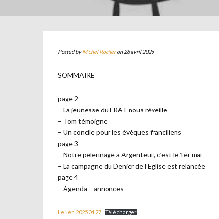
Posted by
Michel Rocher
on 28 avril 2025
SOMMAIRE
page 2
– La jeunesse du FRAT nous réveille
– Tom témoigne
– Un concile pour les évêques franciliens
page 3
– Notre pèlerinage à Argenteuil, c’est le 1er mai
– La campagne du Denier de l’Eglise est relancée
page 4
– Agenda – annonces
Le lien 2025 04 27
Télécharger